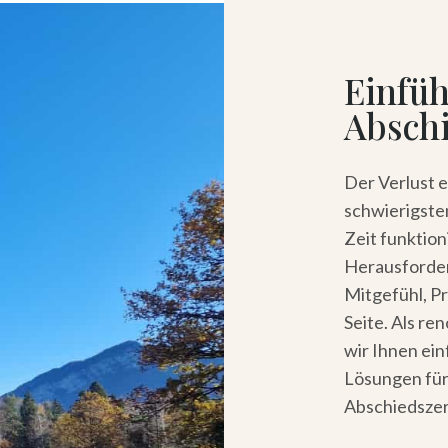
Einfüh
Absch
Der Verlust e
schwierigste
Zeit funktion
Herausforder
Mitgefühl, Pr
Seite. Als r
wir Ihnen ei
Lösungen für
Abschiedsze