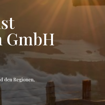
st
rn GmbH
d den Regionen,