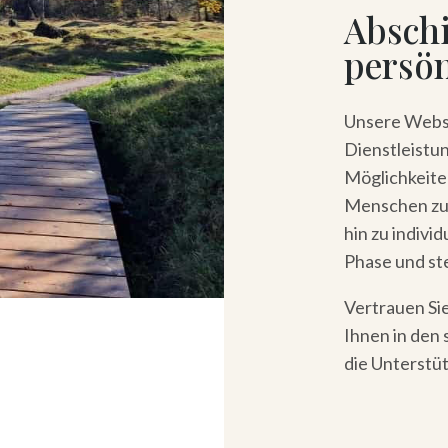
Abschi
persö
Unsere Websi
Dienstleistu
Möglichkeiten
Menschen zu 
hin zu individ
Phase und ste
Vertrauen Si
Ihnen in den
die Unterstüt